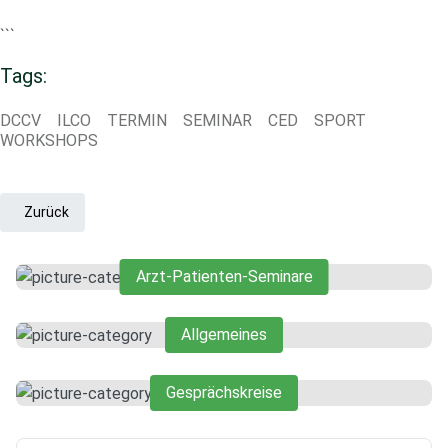
```
Tags:
DCCV
ILCO
TERMIN
SEMINAR
CED
SPORT
WORKSHOPS
Vorheriger Beitrag: Häufige Fragen zu Ihrem Aufenthalt
Zurück
Arzt-Patienten-Seminare
Allgemeines
Gesprächskreise